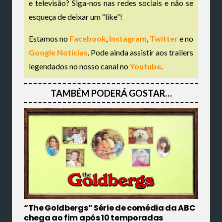
e televisão? Siga-nos nas redes sociais e não se
esqueça de deixar um “like”!
Estamos no
Facebook
,
Instagram
,
Twitter
e no
Google Notícias
. Pode ainda assistir aos trailers
legendados no nosso canal no
Youtube
.
TAMBÉM PODERÁ GOSTAR…
“The Goldbergs” Série de comédia da ABC
chega ao fim após 10 temporadas