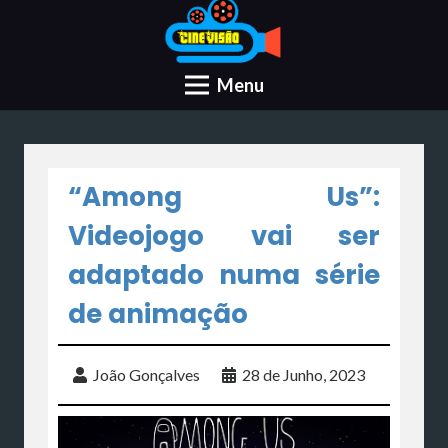
Menu
“Among Us”:
Videojogo vai ser
adaptado numa série
de animação
João Gonçalves
28 de Junho, 2023