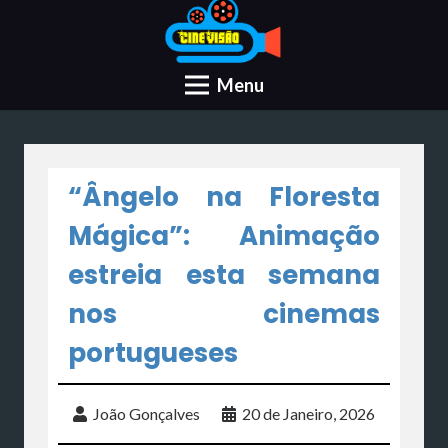
Menu
“Ângelo na Floresta
Mágica”: Animação
estreia esta semana
nos cinemas
portugueses
João Gonçalves
20 de Janeiro, 2026