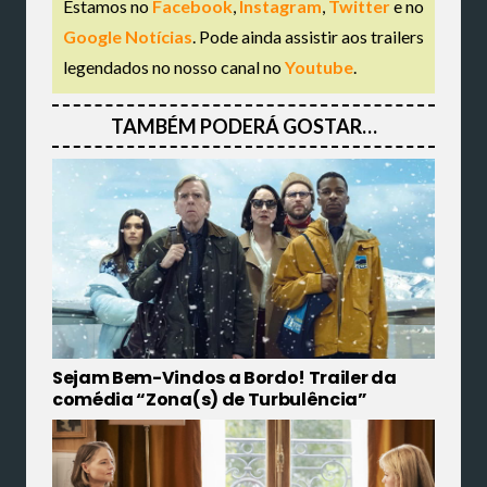
Estamos no
Facebook
,
Instagram
,
Twitter
e no
Google Notícias
. Pode ainda assistir aos trailers
legendados no nosso canal no
Youtube
.
TAMBÉM PODERÁ GOSTAR…
Sejam Bem-Vindos a Bordo! Trailer da
comédia “Zona(s) de Turbulência”