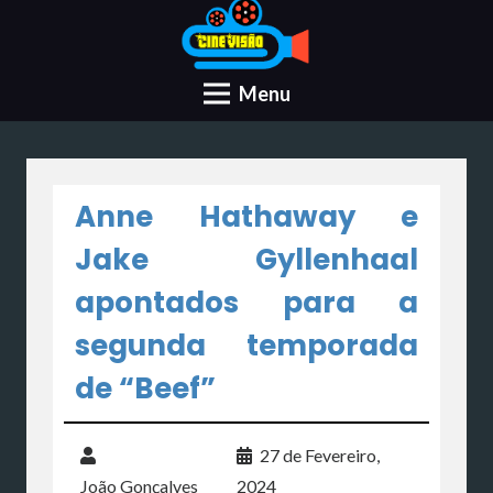
Menu
Anne Hathaway e
Jake Gyllenhaal
apontados para a
segunda temporada
de “Beef”
27 de Fevereiro,
João Gonçalves
2024