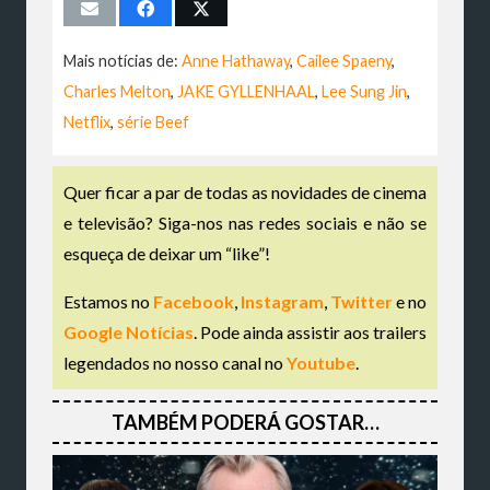
Mais notícias de:
Anne Hathaway
,
Cailee Spaeny
,
Charles Melton
,
JAKE GYLLENHAAL
,
Lee Sung Jin
,
Netflix
,
série Beef
Quer ficar a par de todas as novidades de cinema
e televisão? Siga-nos nas redes sociais e não se
esqueça de deixar um “like”!
Estamos no
Facebook
,
Instagram
,
Twitter
e no
Google Notícias
. Pode ainda assistir aos trailers
legendados no nosso canal no
Youtube
.
TAMBÉM PODERÁ GOSTAR…