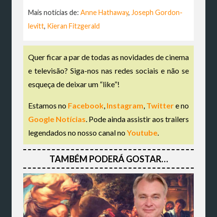
Mais notícias de:
Anne Hathaway
,
Joseph Gordon-
levitt
,
Kieran Fitzgerald
Quer ficar a par de todas as novidades de cinema
e televisão? Siga-nos nas redes sociais e não se
esqueça de deixar um “like”!
Estamos no
Facebook
,
Instagram
,
Twitter
e no
Google Notícias
. Pode ainda assistir aos trailers
legendados no nosso canal no
Youtube
.
TAMBÉM PODERÁ GOSTAR…