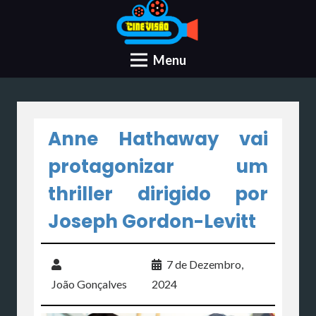
Menu
Anne Hathaway vai
protagonizar um
thriller dirigido por
Joseph Gordon-Levitt
7 de Dezembro,
João Gonçalves
2024