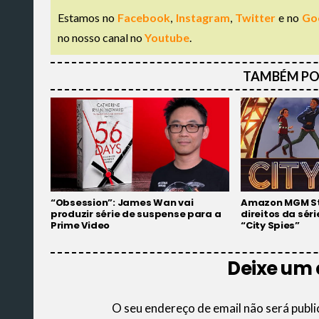
Estamos no
Facebook
,
Instagram
,
Twitter
e no
Go
no nosso canal no
Youtube
.
TAMBÉM PO
“Obsession”: James Wan vai
Amazon MGM St
produzir série de suspense para a
direitos da séri
Prime Video
“City Spies”
Deixe um
O seu endereço de email não será publi