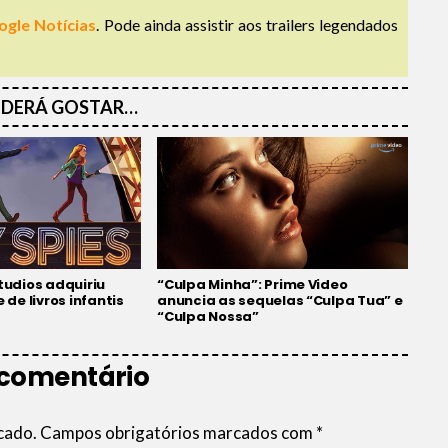
ogle Notícias
. Pode ainda assistir aos trailers legendados
DERÁ GOSTAR…
udios adquiriu
“Culpa Minha”: Prime Video
e de livros infantis
anuncia as sequelas “Culpa Tua” e
“Culpa Nossa”
 comentário
cado.
Campos obrigatórios marcados com
*