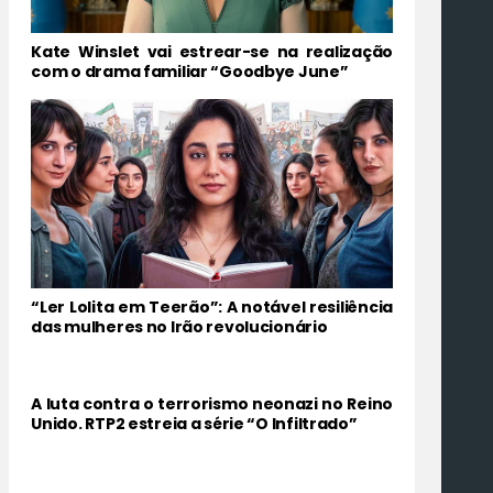
Kate Winslet vai estrear-se na realização
com o drama familiar “Goodbye June”
“Ler Lolita em Teerão”: A notável resiliência
das mulheres no Irão revolucionário
A luta contra o terrorismo neonazi no Reino
Unido. RTP2 estreia a série “O Infiltrado”