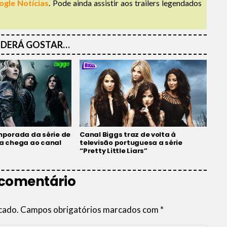
ogle Notícias
. Pode ainda assistir aos trailers legendados
DERÁ GOSTAR…
emporada da série de
Canal Biggs traz de volta à
ca chega ao canal
televisão portuguesa a série
“Pretty Little Liars”
 comentário
cado.
Campos obrigatórios marcados com
*