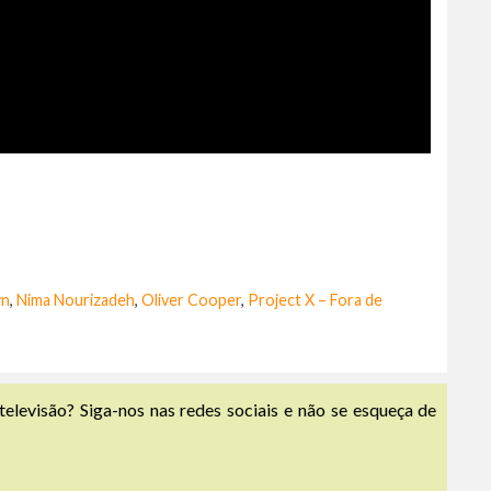
wn
,
Nima Nourizadeh
,
Oliver Cooper
,
Project X – Fora de
televisão? Siga-nos nas redes sociais e não se esqueça de