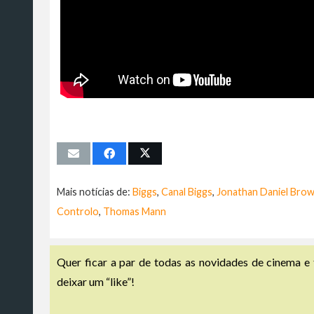
Mais notícias de:
Biggs
,
Canal Biggs
,
Jonathan Daniel Bro
Controlo
,
Thomas Mann
Quer ficar a par de todas as novidades de cinema e 
deixar um “like”!