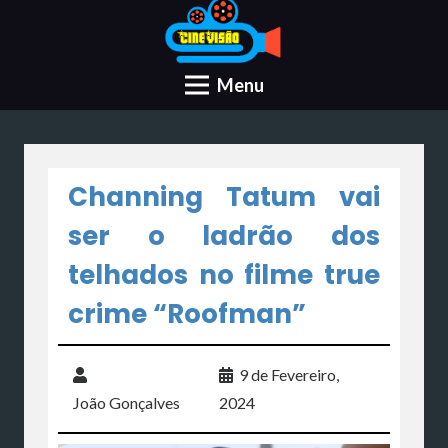
Menu
Channing Tatum vai
ser o ladrão dos
telhados no filme true
crime “Roofman”
9 de Fevereiro,
João Gonçalves
2024