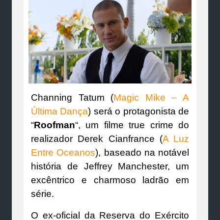
Channing Tatum (
Magic Mike – A
Última Dança
) será o protagonista de
“
Roofman
“, um filme true crime do
realizador Derek Cianfrance (
A Luz
Entre Oceanos
), baseado na notável
história de Jeffrey Manchester, um
excêntrico e charmoso ladrão em
série.
O ex-oficial da Reserva do Exército