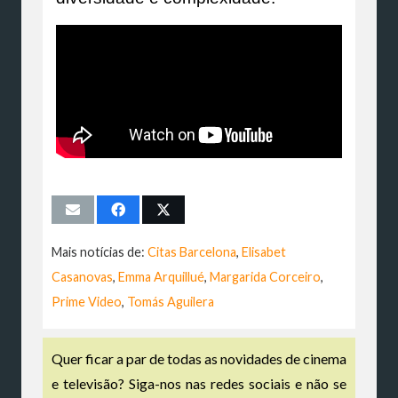
Mais notícias de:
Citas Barcelona
,
Elisabet
Casanovas
,
Emma Arquillué
,
Margarida Corceiro
,
Prime Video
,
Tomás Aguilera
Quer ficar a par de todas as novidades de cinema
e televisão? Siga-nos nas redes sociais e não se