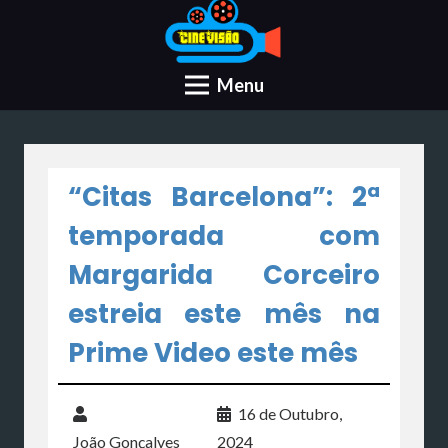
Menu
“Citas Barcelona”: 2ª
temporada com
Margarida Corceiro
estreia este mês na
Prime Video este mês
16 de Outubro,
João Gonçalves
2024