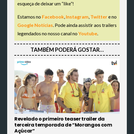
esqueça de deixar um “like”!
Estamos no
Facebook
,
Instagram
,
Twitter
e no
Google Notícias
. Pode ainda assistir aos trailers
legendados no nosso canal no
Youtube
.
TAMBÉM PODERÁ GOSTAR…
Revelado o primeiro teaser trailer da
terceira temporada de “Morangos com
Açúcar”