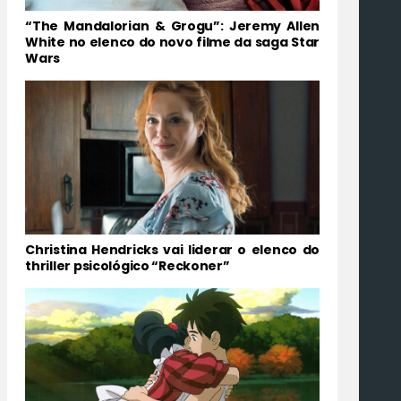
“The Mandalorian & Grogu”: Jeremy Allen
White no elenco do novo filme da saga Star
Wars
Christina Hendricks vai liderar o elenco do
thriller psicológico “Reckoner”