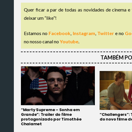
Quer ficar a par de todas as novidades de cinema e 
deixar um “like”!
Estamos no
Facebook
,
Instagram
,
Twitter
e no
Go
no nosso canal no
Youtube
.
TAMBÉM PO
“Marty Supreme – Sonha em
Grande”: Trailer do filme
“Challengers”: 
protagonizado por Timothée
do novo filme 
Chalamet