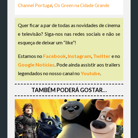
Channel Portugal
,
Os Green na Cidade Grande
Quer ficar a par de todas as novidades de cinema
e televisão? Siga-nos nas redes sociais e não se
esqueça de deixar um “like”!
Estamos no
Facebook
,
Instagram
,
Twitter
e no
Google Notícias
. Pode ainda assistir aos trailers
legendados no nosso canal no
Youtube
.
TAMBÉM PODERÁ GOSTAR…