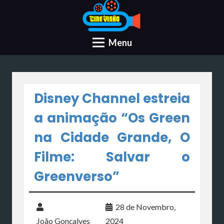
Menu
Disney Channel estreia
a animação “Os Green
na Cidade Grande, O
Filme: Salvar o
Greenverso”
28 de Novembro,
João Gonçalves
2024