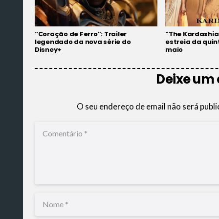
“Coração de Ferro”: Trailer
“The Kardashia
legendado da nova série do
estreia da qui
Disney+
maio
Deixe um
O seu endereço de email não será publi