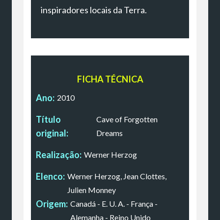
inspiradores locais da Terra.
FICHA TÉCNICA
Ano:
2010
Título
Cave of Forgotten
original:
Dreams
Realização:
Werner Herzog
Elenco:
Werner Herzog, Jean Clottes,
Julien Monney
Origem:
Canadá - E. U. A. - França -
Alemanha - Reino Unido