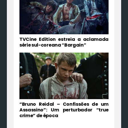
TVCine Edition estreia a aclamada
série sul-coreana “Bargain”
“Bruno Reidal – Confissões de um
Assassino”: Um perturbador “true
crime” de época