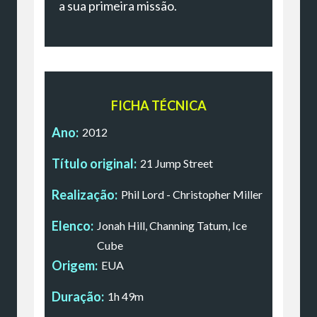
a sua primeira missão.
FICHA TÉCNICA
Ano:
2012
Título original:
21 Jump Street
Realização:
Phil Lord - Christopher Miller
Elenco:
Jonah Hill, Channing Tatum, Ice
Cube
Origem:
EUA
Duração:
1h 49m