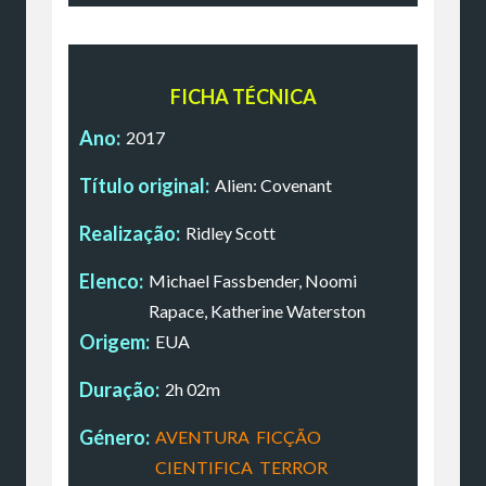
FICHA TÉCNICA
Ano:
2017
Título original:
Alien: Covenant
Realização:
Ridley Scott
Elenco:
Michael Fassbender, Noomi
Rapace, Katherine Waterston
Origem:
EUA
Duração:
2h 02m
Género:
AVENTURA
,
FICÇÃO
CIENTIFICA
,
TERROR
,