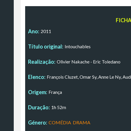
FICH
Ano:
2011
Título original:
Intouchables
Realização:
Olivier Nakache - Eric Toledano
Elenco:
François Cluzet, Omar Sy, Anne Le Ny, Aud
Origem:
França
Duração:
1h 52m
Género:
COMÉDIA
,
DRAMA