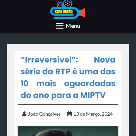
Menu
“Irreversível”: Nova
série da RTP é uma das
10 mais aguardadas
do ano para a MIPTV
João Gonçalves
13 de Março, 2024