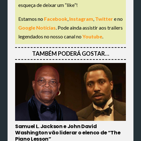
esqueça de deixar um “like”!
Estamos no
Facebook
,
Instagram
,
Twitter
e no
Google Notícias
. Pode ainda assistir aos trailers
legendados no nosso canal no
Youtube
.
TAMBÉM PODERÁ GOSTAR…
Samuel L. Jackson e John David
Washington vão liderar o elenco de “The
Piano Lesson”