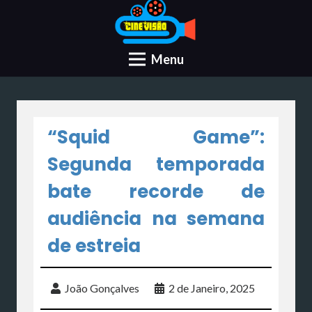
Menu
“Squid Game”:
Segunda temporada
bate recorde de
audiência na semana
de estreia
João Gonçalves
2 de Janeiro, 2025