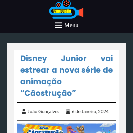
Menu
Disney Junior vai
estrear a nova série de
animação
“Cãostrução”
João Gonçalves
6 de Janeiro, 2024