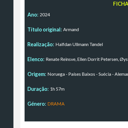
FICH
Ano:
2024
Título original:
Armand
Realização:
Halfdan Ullmann Tøndel
Elenco:
Renate Reinsve, Ellen Dorrit Petersen, Øy
Origem:
Noruega - Países Baixos - Suécia - Alema
Duração:
1h 57m
Género:
DRAMA