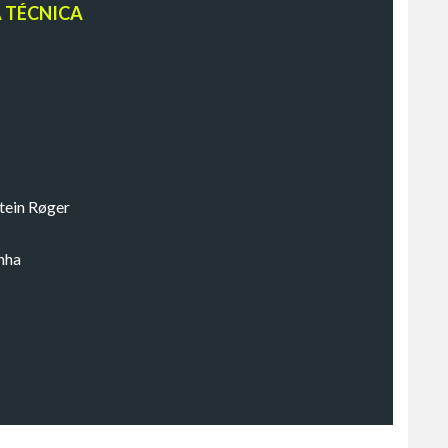
A TÉCNICA
stein Røger
nha