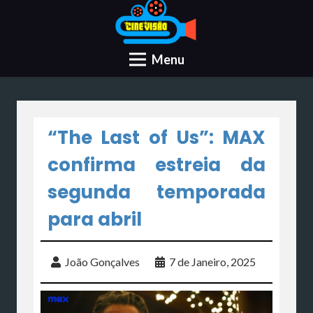
Menu
“The Last of Us”: MAX
confirma estreia da
segunda temporada
para abril
João Gonçalves
7 de Janeiro, 2025