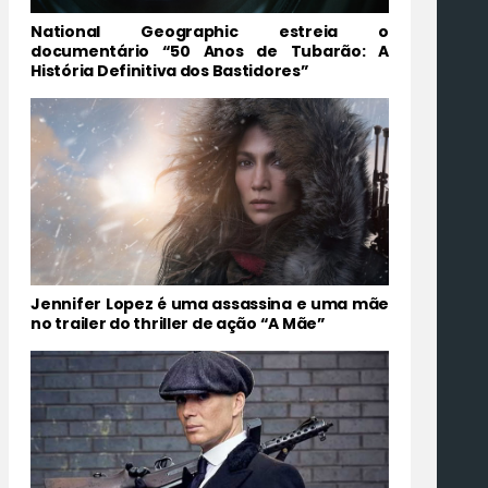
National Geographic estreia o
documentário “50 Anos de Tubarão: A
História Definitiva dos Bastidores”
Jennifer Lopez é uma assassina e uma mãe
no trailer do thriller de ação “A Mãe”