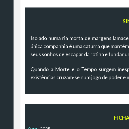
SI
Isolado numa ria morta de margens lamacen
única companhia é uma caturra que mantém 
seus sonhos de escapar da rotina e fundar u
Quando a Morte e o Tempo surgem inespe
existências cruzam-se num jogo de poder e m
FICH
Ano:
2025