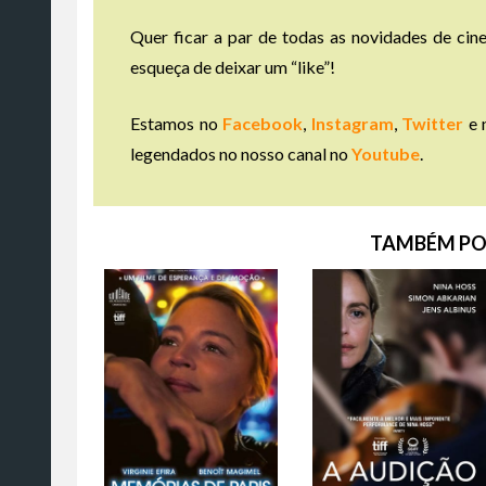
Quer ficar a par de todas as novidades de cine
esqueça de deixar um “like”!
Estamos no
Facebook
,
Instagram
,
Twitter
e 
legendados no nosso canal no
Youtube
.
TAMBÉM PO