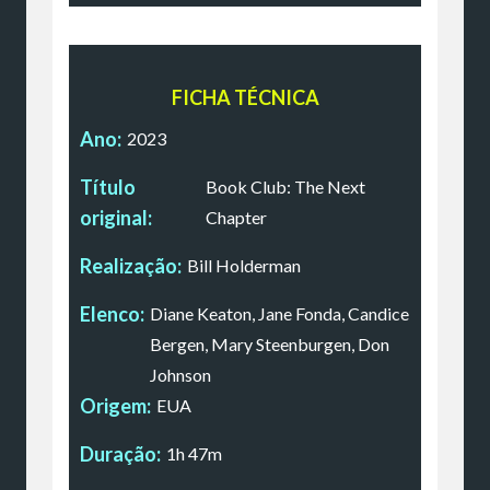
FICHA TÉCNICA
Ano:
2023
Título
Book Club: The Next
original:
Chapter
Realização:
Bill Holderman
Elenco:
Diane Keaton, Jane Fonda, Candice
Bergen, Mary Steenburgen, Don
Johnson
Origem:
EUA
Duração:
1h 47m