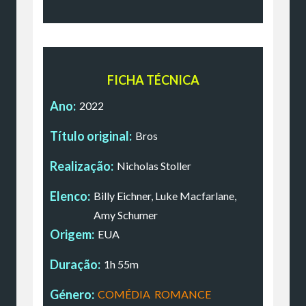
FICHA TÉCNICA
Ano:
2022
Título original:
Bros
Realização:
Nicholas Stoller
Elenco:
Billy Eichner, Luke Macfarlane,
Amy Schumer
Origem:
EUA
Duração:
1h 55m
Género:
COMÉDIA
,
ROMANCE