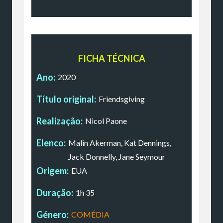
FICHA TÉCNICA
Ano:
2020
Título original:
Friendsgiving
Realização:
Nicol Paone
Elenco:
Malin Akerman, Kat Dennings,
Jack Donnelly, Jane Seymour
Origem:
EUA
Duração:
1h 35
Género:
COMÉDIA