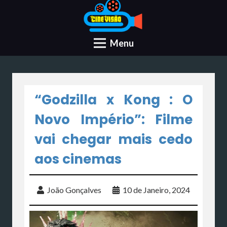
Menu
“Godzilla x Kong : O
Novo Império”: Filme
vai chegar mais cedo
aos cinemas
João Gonçalves
10 de Janeiro, 2024