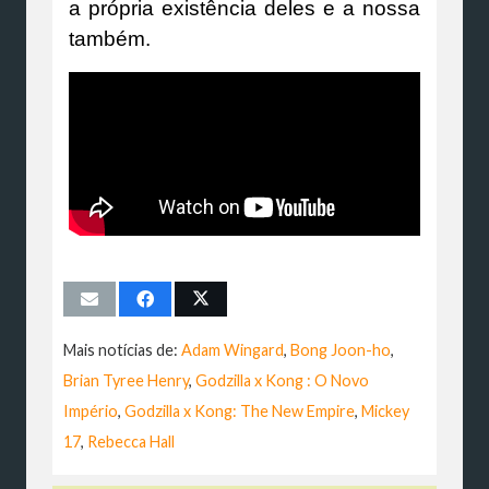
a própria existência deles e a nossa
também.
Mais notícias de:
Adam Wingard
,
Bong Joon-ho
,
Brian Tyree Henry
,
Godzilla x Kong : O Novo
Império
,
Godzilla x Kong: The New Empire
,
Mickey
17
,
Rebecca Hall