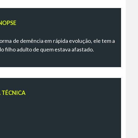
NOPSE
rma de demência em rápida evolução, ele tem a
do filho adulto de quem estava afastado.
A TÉCNICA