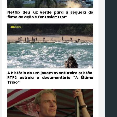
Netflix deu luz verde para a sequela do
filme de ação e fantasia “Trol”
A história de um jovem aventureiro cristão.
RTP2 estreia o documentário “A Última
Tribo”