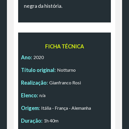
negra da história.
FICHA TÉCNICA
Ano:
2020
Título original:
Notturno
Realização:
Gianfranco Rosi
Elenco:
n/a
Origem:
Itália - França - Alemanha
Duração:
1h 40m