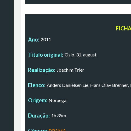
FICH
Ano:
2011
Título original:
Oslo, 31. august
Realização:
Joachim Trier
Elenco:
Anders Danielsen Lie, Hans Olav Brenner, 
Origem:
Noruega
Duração:
1h 35m
Género:
DRAMA