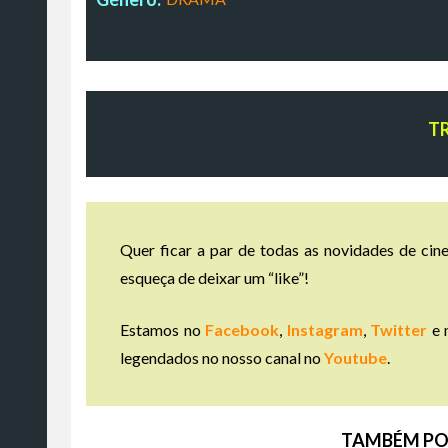
T
Quer ficar a par de todas as novidades de cine
esqueça de deixar um “like”!
Estamos no
Facebook
,
Instagram
,
Twitter
e 
legendados no nosso canal no
Youtube
.
TAMBÉM PO