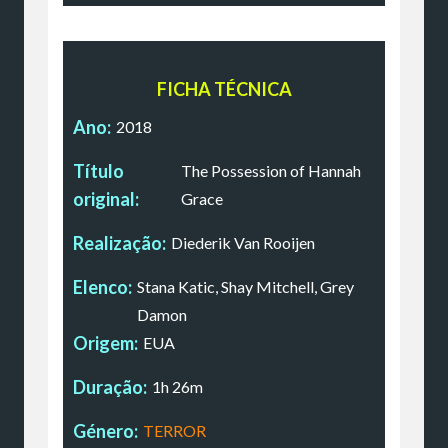
FICHA TÉCNICA
Ano:
2018
Título
The Possession of Hannah
original:
Grace
Realização:
Diederik Van Rooijen
Elenco:
Stana Katic, Shay Mitchell, Grey
Damon
Origem:
EUA
Duração:
1h 26m
Género:
TERROR