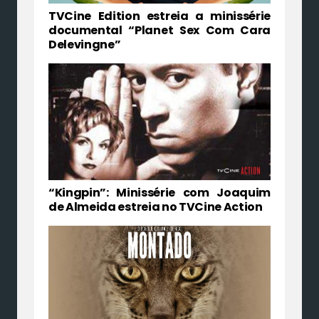
TVCine Edition estreia a minissérie
documental “Planet Sex Com Cara
Delevingne”
“Kingpin”: Minissérie com Joaquim
de Almeida estreia no TVCine Action