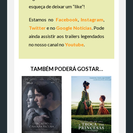
esqueça de deixar um “like”!
Estamos no
Facebook
,
Instagram
,
Twitter
e no
Google Notícias
. Pode
ainda assistir aos trailers legendados
no nosso canal no
Youtube
.
TAMBÉM PODERÁ GOSTAR…