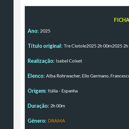
FICH
Ano:
2025
Título original:
Tre Ciotole2025 2h 00m2025 2h
Realização:
Isabel Coixet
Elenco:
Alba Rohrwacher, Elio Germano, Francesco
Origem:
Itália - Espanha
Duração:
2h 00m
Género:
DRAMA