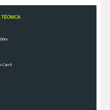
A TÉCNICA
 00m
 Carril