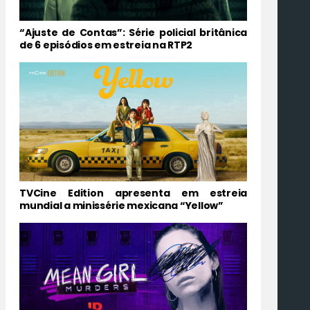
“Ajuste de Contas”: Série policial britânica
de 6 episódios em estreia na RTP2
TVCine Edition apresenta em estreia
mundial a minissérie mexicana “Yellow”