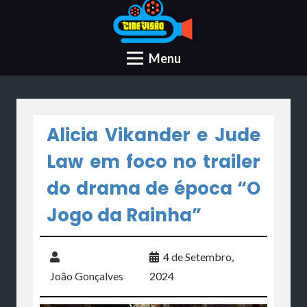
Menu
Alicia Vikander e Jude
Law em foco no trailer
do drama de época “O
Jogo da Rainha”
4 de Setembro,
João Gonçalves
2024