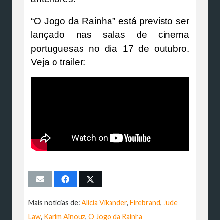
“O Jogo da Rainha” está previsto ser
lançado nas salas de cinema
portuguesas no dia 17 de outubro.
Veja o trailer:
Mais notícias de:
Alicia Vikander
,
Firebrand
,
Jude
Law
,
Karim Aïnouz
,
O Jogo da Rainha