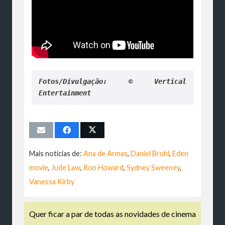
Fotos/Divulgação: © Vertical 
Entertainment
Mais notícias de:
Ana de Armas
,
Daniel Bruhl
,
Eden
movie
,
Jude Law
,
Ron Howard
,
Sydney Sweeney
,
Vanessa Kirby
Quer ficar a par de todas as novidades de cinema