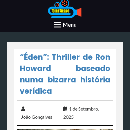
Menu
“Éden”: Thriller de Ron
Howard baseado
numa bizarra história
verídica
1 de Setembro,
João Gonçalves
2025