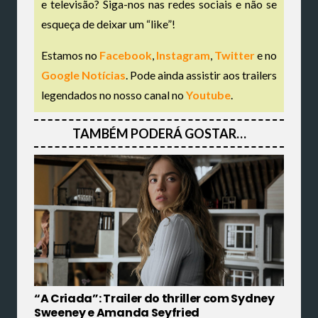
e televisão? Siga-nos nas redes sociais e não se
esqueça de deixar um “like”!
Estamos no
Facebook
,
Instagram
,
Twitter
e no
Google Notícias
. Pode ainda assistir aos trailers
legendados no nosso canal no
Youtube
.
TAMBÉM PODERÁ GOSTAR…
“A Criada”: Trailer do thriller com Sydney
Sweeney e Amanda Seyfried