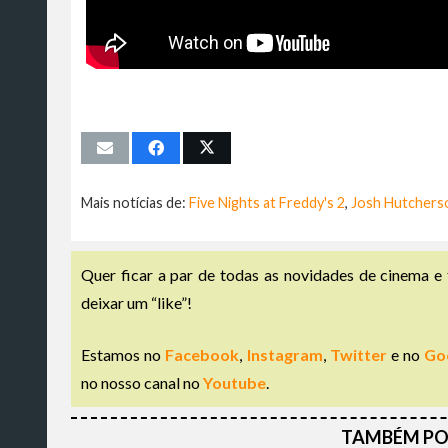
Mais notícias de:
Five Nights at Freddy's 2
,
Josh Hutchers
Quer ficar a par de todas as novidades de cinema e 
deixar um “like”!
Estamos no
Facebook
,
Instagram
,
Twitter
e no
Go
no nosso canal no
Youtube
.
TAMBÉM PO