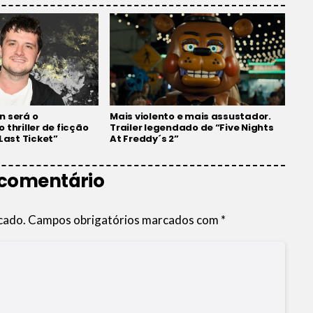
n será o
Mais violento e mais assustador.
 thriller de ficção
Trailer legendado de “Five Nights
 Last Ticket”
At Freddy´s 2”
 comentário
cado.
Campos obrigatórios marcados com
*