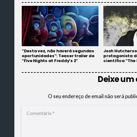
“Desta vez, não haverá segundas
Josh Hutcherso
oportunidades”: Teaser trailer de
protagonista do
“Five Nights at Freddy’s 2”
científica “The
Deixe um
O seu endereço de email não será publi