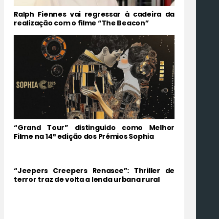
Ralph Fiennes vai regressar à cadeira da
realização com o filme “The Beacon”
“Grand Tour” distinguido como Melhor
Filme na 14ª edição dos Prémios Sophia
“Jeepers Creepers Renasce”: Thriller de
terror traz de volta a lenda urbana rural