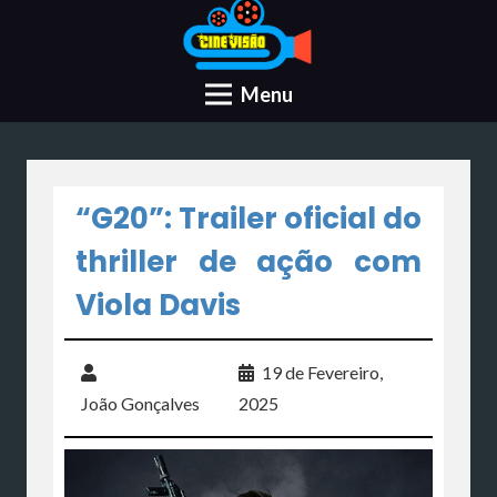
Menu
“G20”: Trailer oficial do
thriller de ação com
Viola Davis
19 de Fevereiro,
João Gonçalves
2025