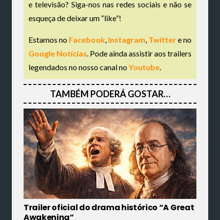
e televisão? Siga-nos nas redes sociais e não se
esqueça de deixar um “like”!
Estamos no
Facebook
,
Instagram
,
Twitter
e no
Google Notícias
. Pode ainda assistir aos trailers
legendados no nosso canal no
Youtube
.
TAMBÉM PODERÁ GOSTAR…
Trailer oficial do drama histórico “A Great
Awakening”