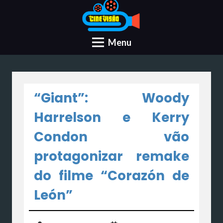
Menu
“Giant”: Woody
Harrelson e Kerry
Condon vão
protagonizar remake
do filme “Corazón de
León”