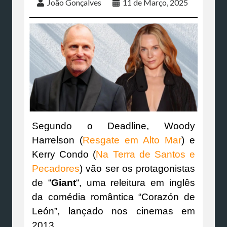
João Gonçalves
11 de Março, 2025
Segundo o Deadline, Woody
Harrelson (
Resgate em Alto Mar
) e
Kerry Condo (
Na Terra de Santos e
Pecadores
) vão ser os protagonistas
de “
Giant
“, uma releitura em inglês
da comédia romântica “Corazón de
León”, lançado nos cinemas em
2013.