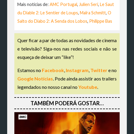
Mais notícias de:
AMC Portugal
,
Julien Seri
,
Le Saut
du Diable 2: Le Sentier de Loups
,
Maïra Schmitt
,
O
Salto do Diabo 2: A Senda dos Lobos
,
Philippe Bas
Quer ficar a par de todas as novidades de cinema
e televisão? Siga-nos nas redes sociais e não se
esqueça de deixar um “like”!
Estamos no
Facebook
,
Instagram
,
Twitter
e no
Google Notícias
. Pode ainda assistir aos trailers
legendados no nosso canal no
Youtube
.
TAMBÉM PODERÁ GOSTAR…