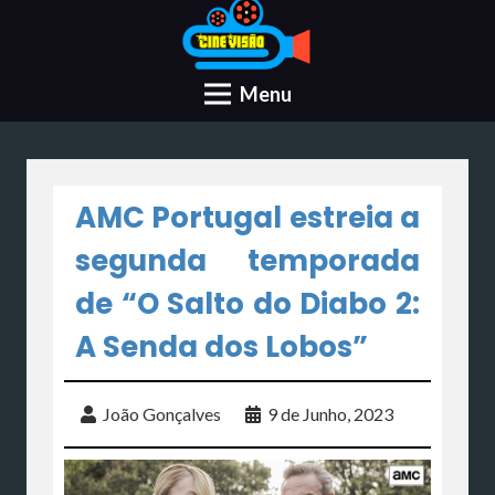
Menu
AMC Portugal estreia a
segunda temporada
de “O Salto do Diabo 2:
A Senda dos Lobos”
João Gonçalves
9 de Junho, 2023