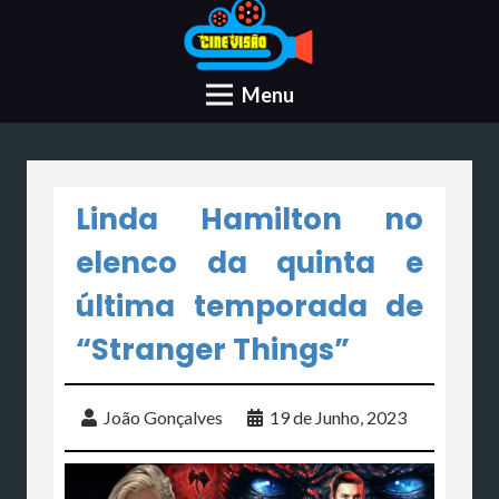
Menu
Linda Hamilton no
elenco da quinta e
última temporada de
“Stranger Things”
João Gonçalves
19 de Junho, 2023