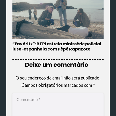
“Favàritx”: RTP1 estreia minissérie policial
luso-espanhola com Pêpê Rapazote
Deixe um comentário
O seu endereço de email não será publicado.
Campos obrigatórios marcados com
*