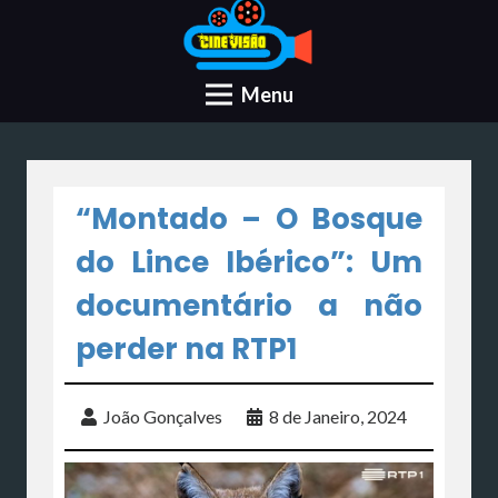
Menu
“Montado – O Bosque
do Lince Ibérico”: Um
documentário a não
perder na RTP1
João Gonçalves
8 de Janeiro, 2024