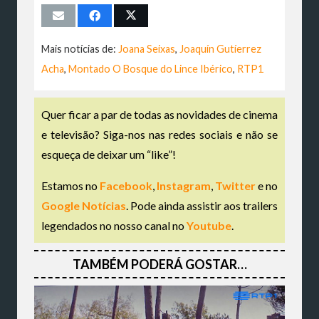
Mais notícias de:
Joana Seixas
,
Joaquín Gutíerrez
Acha
,
Montado O Bosque do Lince Ibérico
,
RTP1
Quer ficar a par de todas as novidades de cinema
e televisão? Siga-nos nas redes sociais e não se
esqueça de deixar um “like”!
Estamos no
Facebook
,
Instagram
,
Twitter
e no
Google Notícias
. Pode ainda assistir aos trailers
legendados no nosso canal no
Youtube
.
TAMBÉM PODERÁ GOSTAR…