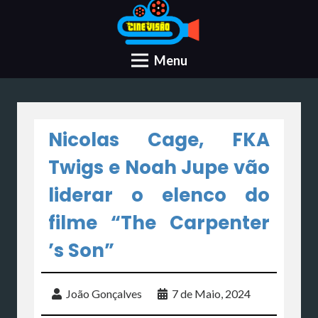
Menu
Nicolas Cage, FKA
Twigs e Noah Jupe vão
liderar o elenco do
filme “The Carpenter
’s Son”
João Gonçalves
7 de Maio, 2024