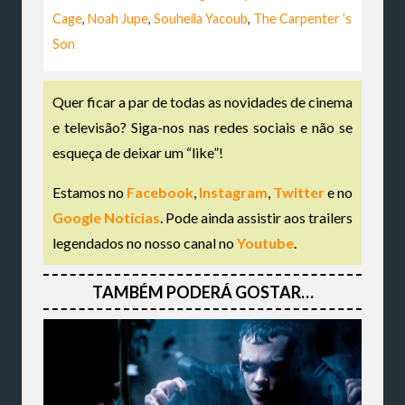
Cage
,
Noah Jupe
,
Souheila Yacoub
,
The Carpenter ’s
Son
Quer ficar a par de todas as novidades de cinema
e televisão? Siga-nos nas redes sociais e não se
esqueça de deixar um “like”!
Estamos no
Facebook
,
Instagram
,
Twitter
e no
Google Notícias
. Pode ainda assistir aos trailers
legendados no nosso canal no
Youtube
.
TAMBÉM PODERÁ GOSTAR…