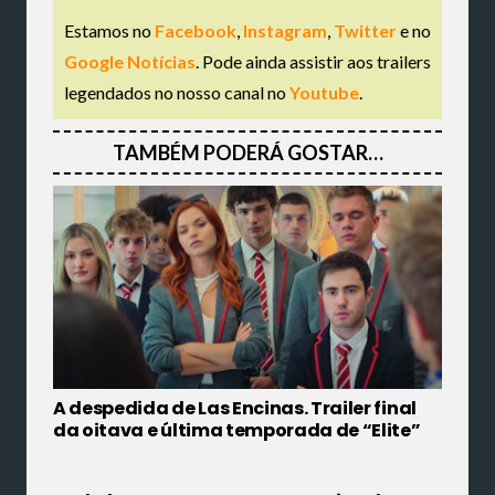
Estamos no
Facebook
,
Instagram
,
Twitter
e no
Google Notícias
. Pode ainda assistir aos trailers
legendados no nosso canal no
Youtube
.
TAMBÉM PODERÁ GOSTAR…
A despedida de Las Encinas. Trailer final
da oitava e última temporada de “Elite”