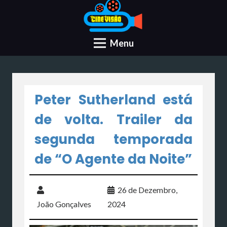
Menu
Peter Sutherland está
de volta. Trailer da
segunda temporada
de “O Agente da Noite”
26 de Dezembro,
João Gonçalves
2024