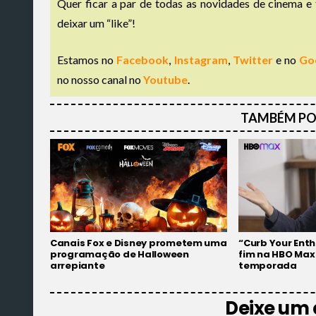
Quer ficar a par de todas as novidades de cinema e 
deixar um “like”!
Estamos no
Facebook
,
Instagram
,
Twitter
e no
Go
no nosso canal no
Youtube
.
TAMBÉM PO
Canais Fox e Disney prometem uma
“Curb Your Ent
programação de Halloween
fim na HBO Max
arrepiante
temporada
Deixe um