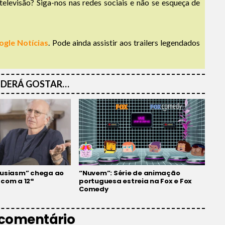
televisão? Siga-nos nas redes sociais e não se esqueça de
ogle Notícias
. Pode ainda assistir aos trailers legendados
DERÁ GOSTAR…
husiasm” chega ao
“Nuvem”: Série de animação
 com a 12ª
portuguesa estreia na Fox e Fox
Comedy
 comentário