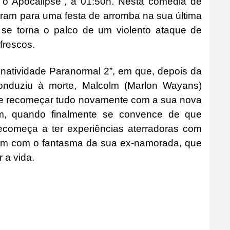
a o Apocalipse”, à 01:50h. Nesta comédia de
param para uma festa de arromba na sua última
se torna o palco de um violento ataque de
frescos.
Inatividade Paranormal 2”, em que, depois da
onduziu à morte, Malcolm (Marlon Wayans)
 e recomeçar tudo novamente com a sua nova
ém, quando finalmente se convence de que
recomeça a ter experiências aterradoras com
 com com o fantasma da sua ex-namorada, que
 a vida.