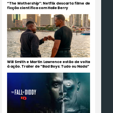
“The Mothership”: Netflix descarta filme de
ficção científica com Halle Berry
Will Smith e Martin Lawrence estão de volta
à ação. Trailer de “Bad Boys: Tudo ou Nada”