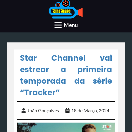
Menu
Star Channel vai
estrear a primeira
temporada da série
“Tracker”
João Gonçalves
18 de Março, 2024