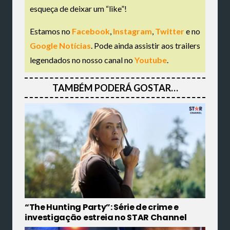
esqueça de deixar um “like”!
Estamos no
Facebook
,
Instagram
,
Twitter
e no
Google Notícias
. Pode ainda assistir aos trailers
legendados no nosso canal no
Youtube
.
TAMBÉM PODERÁ GOSTAR…
“The Hunting Party”: Série de crime e
investigação estreia no STAR Channel