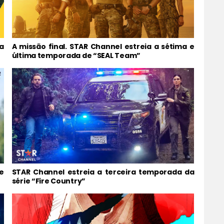
a
A missão final. STAR Channel estreia a sétima e
última temporada de “SEAL Team”
e
STAR Channel estreia a terceira temporada da
série “Fire Country”