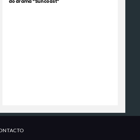
do drama “Suncoast”
ONTACTO