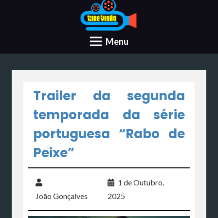
Menu
Trailer da segunda
temporada da série
portuguesa “Rabo de
Peixe”
1 de Outubro,
João Gonçalves
2025