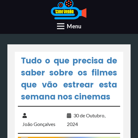
Menu
Tudo o que precisa de
saber sobre os filmes
que vão estrear esta
semana nos cinemas
30 de Outubro,
João Gonçalves
2024