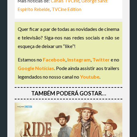
Mais notícias de:
Canais TVCine
,
George Sand:
Espírito Rebelde
,
TVCine Edition
Quer ficar a par de todas as novidades de cinema
e televisão? Siga-nos nas redes sociais e não se
esqueça de deixar um “like”!
Estamos no
Facebook
,
Instagram
,
Twitter
e no
Google Notícias
. Pode ainda assistir aos trailers
legendados no nosso canal no
Youtube
.
TAMBÉM PODERÁ GOSTAR…