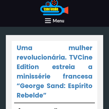
Menu
Uma mulher
revolucionária. TVCine
Edition estreia a
minissérie francesa
“George Sand: Espírito
Rebelde”